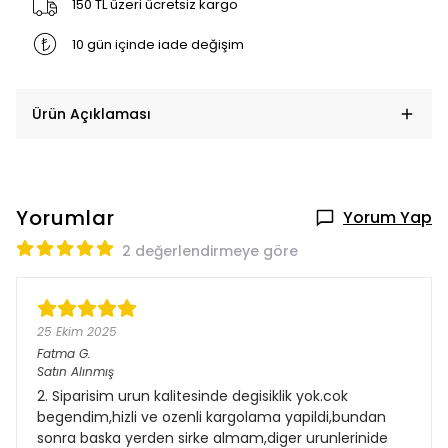
150 TL üzeri ücretsiz kargo
10 gün içinde iade değişim
Ürün Açıklaması
Yorumlar
Yorum Yap
2 değerlendirmeye göre
25 Ekim 2025
Fatma
G.
Satın Alınmış
2. Siparisim urun kalitesinde degisiklik yok.cok
begendim,hizli ve ozenli kargolama yapildi,bundan
sonra baska yerden sirke almam,diger urunlerinide