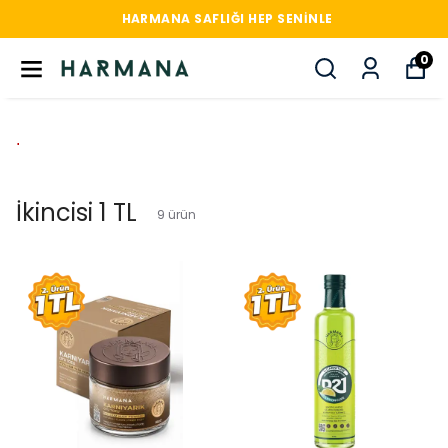
HARMANA SAFLIĞI HEP SENINLE
0
.
İkincisi 1 TL
9
ürün