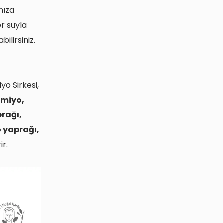
nıza
er suyla
ilirsiniz.
yo Sirkesi,
miyo,
prağı,
 yaprağı,
ir.