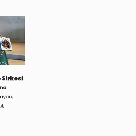
Sirkesi
na
layan,
l,