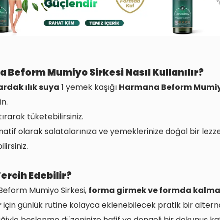
 Beform Mumiyo Sirkesi Nasıl Kullanılır?
ardak ılık suya
1 yemek kaşığı
Harmana Beform Mumiyo
in.
tırarak tüketebilirsiniz.
natif olarak salatalarınıza ve yemeklerinize doğal bir lezz
lirsiniz.
ercih Edebilir?
eform Mumiyo Sirkesi,
forma girmek ve formda kalm
r
için günlük rutine kolayca eklenebilecek pratik bir alternat
iğiyle beslenme düzeninize hafif ve dengeli bir dokunuş 