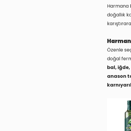
Harmana B
doğallık ka
karıştırara
Harmana
Özenle seç
doğal ferm
bal, iğde,
anason to
karnıyar