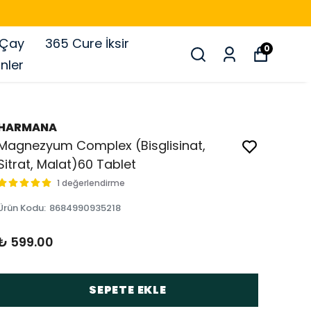
 Çay
365 Cure İksir
0
nler
HARMANA
Magnezyum Complex (Bisglisinat,
Sitrat, Malat)60 Tablet
1 değerlendirme
Ürün Kodu
:
8684990935218
₺ 599.00
SEPETE EKLE