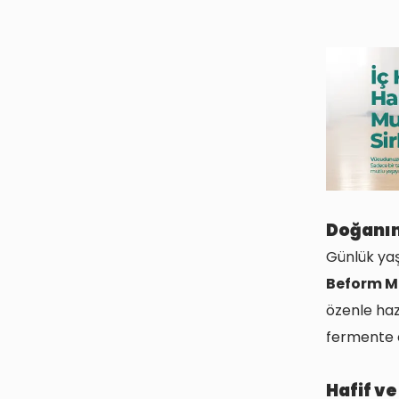
Doğanın
Günlük yaş
Beform M
özenle haz
fermente ed
Hafif ve