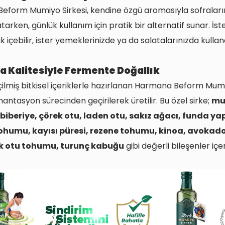
eform Mumiyo Sirkesi, kendine özgü aromasıyla sofraları
tarken, günlük kullanım için pratik bir alternatif sunar. İst
k içebilir, ister yemeklerinizde ya da salatalarınızda kullanab
 Kalitesiyle Fermente Doğallık
ilmiş bitkisel içeriklerle hazırlanan Harmana Beform Mumi
antasyon sürecinden geçirilerek üretilir. Bu özel sirke;
mu
 biberiye, çörek otu, laden otu, sakız ağacı, funda ya
humu, kayısı püresi, rezene tohumu, kinoa, avokado
ık otu tohumu, turunç kabuğu
gibi değerli bileşenler içer