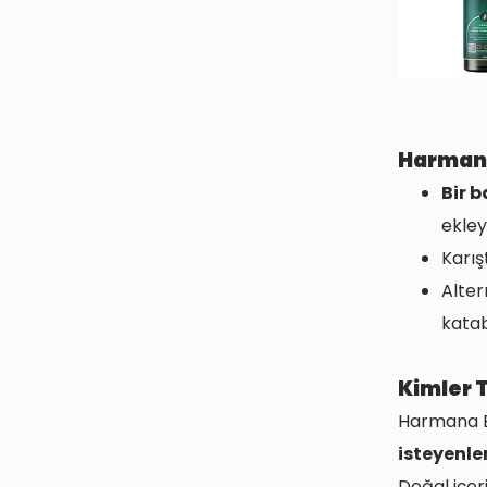
Harmana
Bir b
ekley
Karış
Alter
katabi
Kimler T
Harmana B
isteyenle
Doğal içer