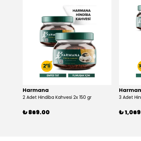
Harmana
Harma
Vitamin D3 K2 Vitamin D ve K İçeren Damla 20 ml
2 Adet Hindiba Kahvesi 2x 150 gr
3 Adet Hin
₺ 869.00
₺ 1,06