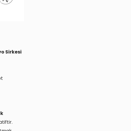
 Sirkesi
et
ak
iftir.
katmak