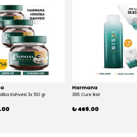
na
Harmana
diba Kahvesi 3x 150 gr
365 Cure İksir
9.00
₺ 469.00