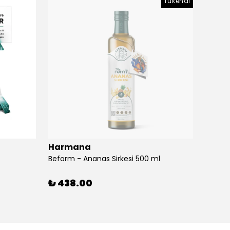
Tükendi
Harmana
Harm
Beform - Ananas Sirkesi 500 ml
BeForm
₺ 438.00
₺ 46